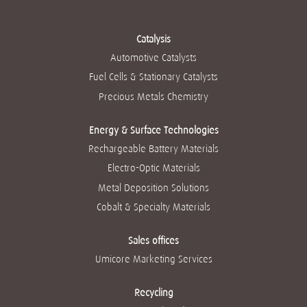
卡
卡
卡
卡
卡
中
中
中
中
中
打
打
打
打
打
开
开
开
开
开
Catalysis
。
。
。
。
。
Automotive Catalysts
Fuel Cells & Stationary Catalysts
Precious Metals Chemistry
Energy & Surface Technologies
Rechargeable Battery Materials
Electro-Optic Materials
Metal Deposition Solutions
Cobalt & Specialty Materials
Sales offices
Umicore Marketing Services
Recycling