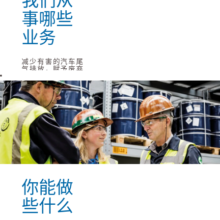
我们从
事哪些
业务
减少有害的汽车尾
气排放，赋予废弃
金属新的生机，为
未来的汽车提供动
能。作为一家全球
材料科技集团，优
美科运用其专业知
识，提供日常生活
所必需的材料和解
决方案。
优美科希望成为一
家提供并创造基于
材料的解决方案的
领先企业，为人类
造福。为实现这一
点，我们集中关注
回收、电气化和清
你能做
洁空气这三个领
域。
些什么
阅读更多