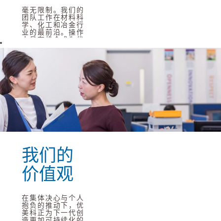
毫无限制。我们的
团队工作在材料科
学、化工和冶金行
业的最前沿。操作
人员有机会成为优
美科最先进的生产
工艺的一份子。我
们的支持团队在支
持业务增长方面发
挥至关重要的作
用。我们的管理人
员从事着令人鼓舞
而又充满挑战的项
目。研发专家开发
的技术能解决从清
洁移动到资源短缺
等各类问题。应届
毕业生从入职第一
天就能发挥才干。
我们的
阅读更多
价值观
在集体决心与个人
抱负的推动下，优
美科正为下一代创
造更加可持续化的