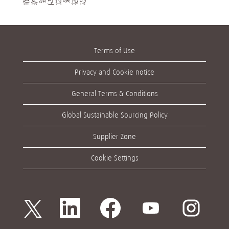
世界。这是一项极
具挑战性而又至关
重要的工作。也是
我们正共同努力要
实现的目标。
作为一家国际企
Terms of Use
业，我们认为其员
工必须了解他们在
塑造我们所处的行
Privacy and Cookie notice
业和消费者生活时
所起的重要作用。
为做到这一点，我
General Terms & Conditions
们将价值观融入到
我们所做的每项工
作。这是引导我们
Global Sustainable Sourcing Policy
获得成功的核心信
念，同样也能帮助
您有所收获。
Supplier Zone
阅读更多
Cookie Settings
在
在
在
在
在
新
新
新
新
新
选
选
选
选
选
项
项
项
项
项