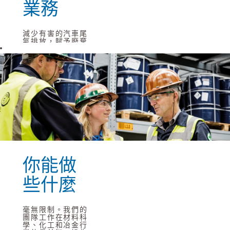
業務
減少有害的汽車尾
氣排放，賦予廢棄
金屬新的生機，為
未來的汽車提供動
能。作為一家全球
材料科技集團，優
美科運用其專業知
識，提供日常生活
所必需的材料和解
決方案。
優美科希望成為一
家提供並創造基於
材料的解決方案的
領先企業，為人類
造福。為實現這一
點，我們集中關註
回收、電氣化和清
你能做
潔空氣這三個領
域。
些什麼
閱讀更多
毫無限制。我們的
團隊工作在材料科
學、化工和冶金行