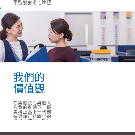
業的最前沿。操作
人員有機會成為優
美科最先進的生產
工藝的一份子。我
們的支持團隊在支
持業務增長方面發
揮至關重要的作
用。我們的管理人
員從事著令人鼓舞
而又充滿挑戰的項
目。研發專家開發
的技術能解決從清
潔移動到資源短缺
等各類問題。應屆
畢業生從入職第一
天就能發揮才幹。
我們的
閱讀更多
價值觀
在集體決心與個人
抱負的推動下，優
美科正為下一代創
造更加可持續化的
世界。這是一項極
具挑戰性而又至關
重要的工作。也是
我們正共同努力要