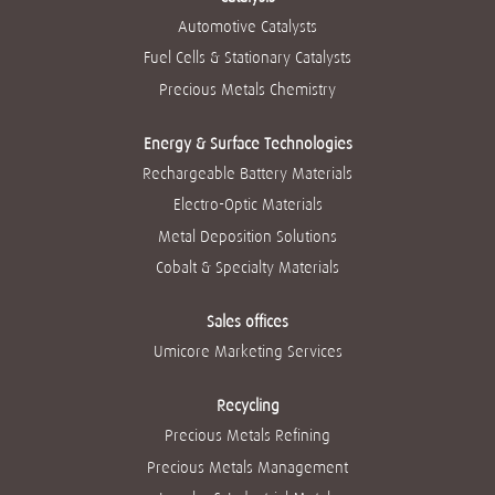
啟
啟
啟
啟
啟
。
。
。
。
Automotive Catalysts
。
Fuel Cells & Stationary Catalysts
Precious Metals Chemistry
Energy & Surface Technologies
Rechargeable Battery Materials
Electro-Optic Materials
Metal Deposition Solutions
Cobalt & Specialty Materials
Sales offices
Umicore Marketing Services
Recycling
Precious Metals Refining
Precious Metals Management