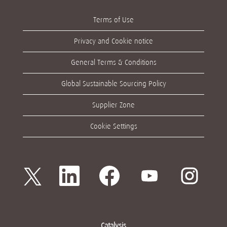
實現的目標。
作為一家國際企
Terms of Use
業，我們認為其員
工必須了解他們在
塑造我們所處的行
Privacy and Cookie notice
業和消費者生活時
所起的重要作用。
為做到這一點，我
General Terms & Conditions
們將價值觀融入到
我們所做的每項工
作。這是引導我們
Global Sustainable Sourcing Policy
獲得成功的核心信
念，同樣也能幫助
您有所收獲。
Supplier Zone
Cookie Settings
閱讀更多
在
在
在
在
在
新
新
新
新
新
索
索
索
索
索
引
引
引
引
引
標
標
標
標
標
籤
籤
籤
籤
籤
中
中
中
中
中
開
開
開
開
開
Catalysis