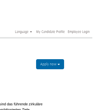
Clear
Language
My Candidate Profile
Employee Login
Apply now
ind das führende zirkuläre
mbitionierten Ziele.