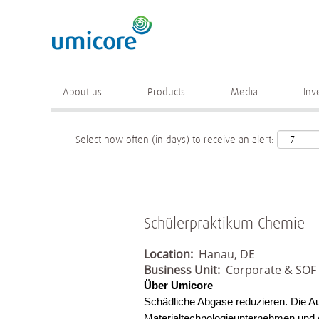
Keyword
More search options
About us
Products
Media
Inv
Select how often (in days) to receive an alert:
Schülerpraktikum Chemie
Location:
Hanau, DE
Business Unit:
Corporate & SOF
Über Umicore
Schädliche Abgase reduzieren. Die Au
Materialtechnologieunternehmen und erf