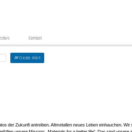
estors
Contact
Create Alert
tos der Zukunft antreiben. Altmetallen neues Leben einhauchen. Wir s
üllen unsere Mission: „Materials for a better life“. Das sind unsere a