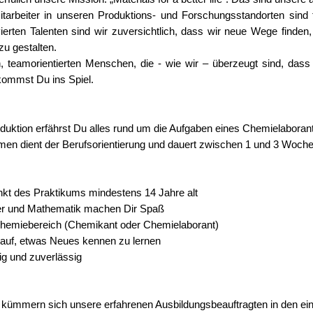
 Mitarbeiter in unseren Produktions- und Forschungsstandorten si
ierten Talenten sind wir zuversichtlich, dass wir neue Wege find
zu gestalten.
, teamorientierten Menschen, die - wie wir – überzeugt sind, dass
 kommst Du ins Spiel.
oduktion erfährst Du alles rund um die Aufgaben eines Chemielabora
en dient der Berufsorientierung und dauert zwischen 1 und 3 Woch
nkt des Praktikums mindestens 14 Jahre alt
her und Mathematik machen Dir Spaß
Chemiebereich (Chemikant oder Chemielaborant)
arauf, etwas Neues kennen zu lernen
dig und zuverlässig
, kümmern sich unsere erfahrenen Ausbildungsbeauftragten in den ei