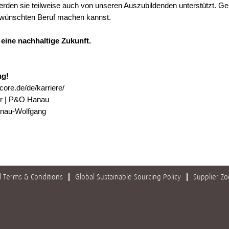
 werden sie teilweise auch von unseren Auszubildenden unterstützt. 
gewünschten Beruf machen kannst.
 eine nachhaltige Zukunft.
ng!
ore.de/de/karriere/
er | P&O Hanau
anau-Wolfgang
 Terms & Conditions
Global Sustainable Sourcing Policy
Supplier Z