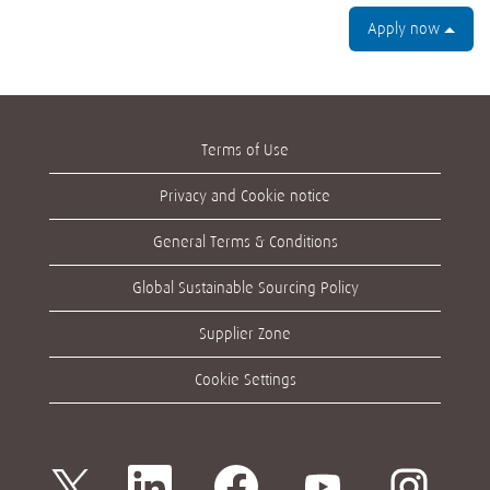
Apply now
Terms of Use
Privacy and Cookie notice
General Terms & Conditions
Global Sustainable Sourcing Policy
Supplier Zone
Cookie Settings
O
O
O
O
O
p
p
p
p