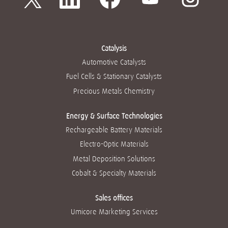
p
e
e
e
e
e
n
n
n
n
n
s
s
s
s
s
i
i
i
i
i
n
n
n
n
n
a
a
a
a
a
Catalysis
n
n
n
n
n
e
e
e
e
Automotive Catalysts
e
w
w
w
w
w
t
t
t
t
Fuel Cells & Stationary Catalysts
t
a
a
a
a
a
b
b
b
b
Precious Metals Chemistry
b
.
.
.
.
.
Energy & Surface Technologies
Rechargeable Battery Materials
Electro-Optic Materials
Metal Deposition Solutions
Cobalt & Specialty Materials
Sales offices
Umicore Marketing Services