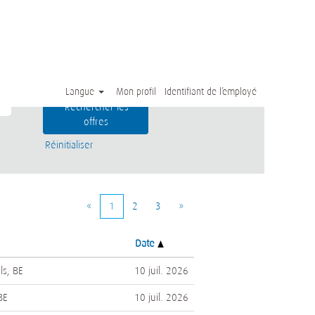
Langue
Mon profil
Identifiant de l’employé
Réinitialiser
«
1
2
3
»
Date
ls, BE
10 juil. 2026
BE
10 juil. 2026