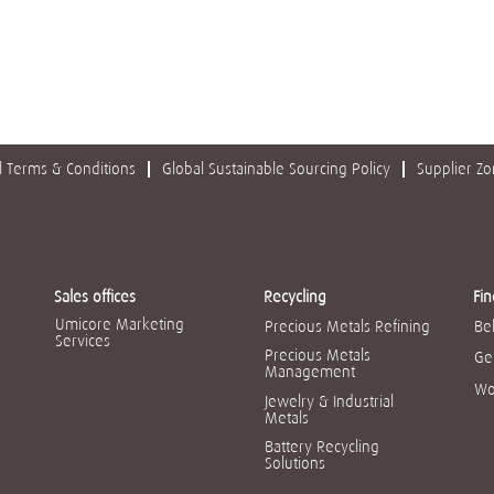
 Terms & Conditions
Global Sustainable Sourcing Policy
Supplier Z
Sales offices
Recycling
Fin
Umicore Marketing
Precious Metals Refining
Be
Services
Precious Metals
Ge
Management
Wo
Jewelry & Industrial
Metals
Battery Recycling
Solutions