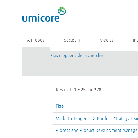
(page
Accueil
|
chez Umicore
actuelle)
Résultats de la recherche pour
""
Mot-clé
À Propos
Secteurs
Médias
In
Plus d'options de recherche
Résultats
1 – 25
sur
228
Titre
Market Intelligence & Portfolio Strategy Lea
Process and Product Development Manager