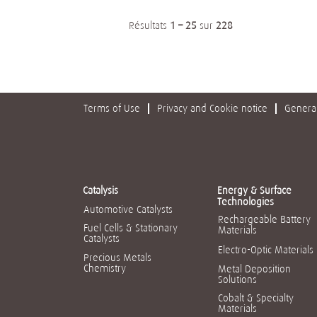
Résultats
1 – 25
sur
228
Terms of Use
Privacy and Cookie notice
General
Catalysis
Energy & Surface
Technologies
Automotive Catalysts
Rechargeable Battery
Fuel Cells & Stationary
Materials
Catalysts
Electro-Optic Materials
Precious Metals
Chemistry
Metal Deposition
Solutions
Cobalt & Specialty
Materials