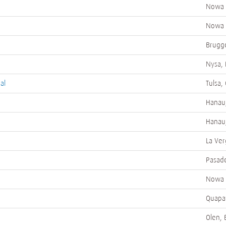
Nowa 
Nowa 
Brugg
Nysa, 
al
Tulsa,
Hanau
Hanau
La Ver
Pasade
Nowa 
Quapa
Olen, 