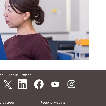
one
Cookie Settings
새
새
새
새
새
탭
탭
탭
탭
탭
에
에
에
에
에
서
서
서
서
서
열
열
열
열
열
립
립
립
립
립
니
니
니
니
d a career
Regional websites
니
다
다
다
다