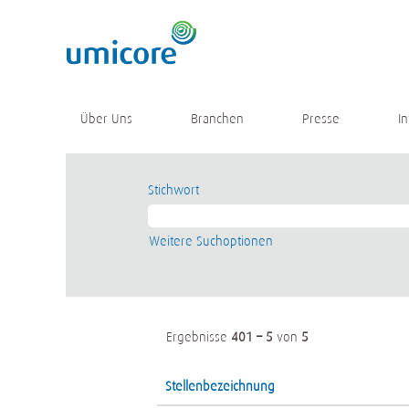
(aktuelle
Startseite
|
bei Umicore
Seite)
Suchergebnisse für
"".
Es sind momentan keine passenden Stellen
Über Uns
Branchen
Presse
I
Die 5 letzten von Umicore veröffentlichten
Stichwort
Weitere Suchoptionen
Ergebnisse
401 – 5
von
5
Stellenbezeichnung