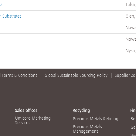
al
Tulsa
 Substrates
Olen,
Nowa
Nowa
Nysa,
 Terms & Conditions
Global Sustainable Sourcing Policy
Supplier Z
Sales offices
Recycling
Fin
Umicore Marketing
Precious Metals Refining
Be
Services
Precious Metals
Ge
Management
Wo