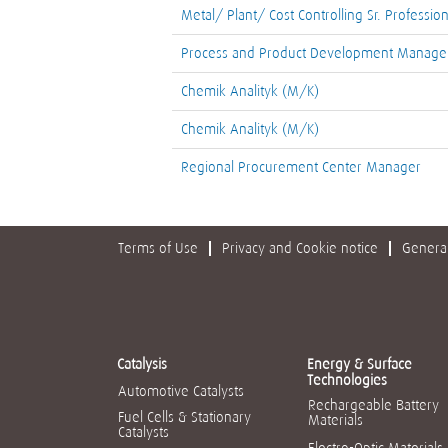
Metal/ Plant/ Cost Controlling Sr. Profession
Process and Product Development Manager
Chemik Analityk (M/K)
Chemik Analityk (M/K)
Regional Procurement Center Manager
Terms of Use
Privacy and Cookie notice
General
Catalysis
Energy & Surface
Technologies
Automotive Catalysts
Rechargeable Battery
Fuel Cells & Stationary
Materials
Catalysts