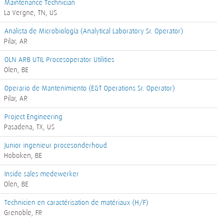
Maintenance Technician
La Vergne, TN, US
Analista de Microbiología (Analytical Laboratory Sr. Operator)
Pilar, AR
OLN ARB UTIL Procesoperator Utilities
Olen, BE
Operario de Mantenimiento (E&T Operations Sr. Operator)
Pilar, AR
Project Engineering
Pasadena, TX, US
Junior ingenieur procesonderhoud
Hoboken, BE
Inside sales medewerker
Olen, BE
Technicien en caractérisation de matériaux (H/F)
Grenoble, FR