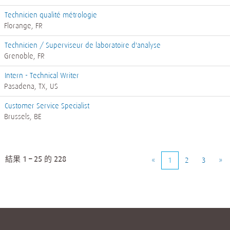
Technicien qualité métrologie
Florange, FR
Technicien / Superviseur de laboratoire d'analyse
Grenoble, FR
Intern - Technical Writer
Pasadena, TX, US
Customer Service Specialist
Brussels, BE
結果
1 – 25
的
228
«
1
2
3
»