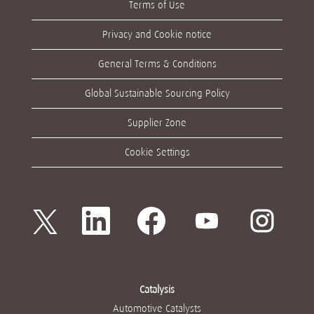
Terms of Use
Privacy and Cookie notice
General Terms & Conditions
Global Sustainable Sourcing Policy
Supplier Zone
Cookie Settings
在
在
在
在
在
新
新
新
新
新
索
索
索
索
索
引
引
引
引
引
標
標
標
標
標
籤
籤
籤
籤
籤
中
中
中
中
中
開
開
開
開
開
Catalysis
啟
啟
啟
啟
啟
。
。
。
。
Automotive Catalysts
。