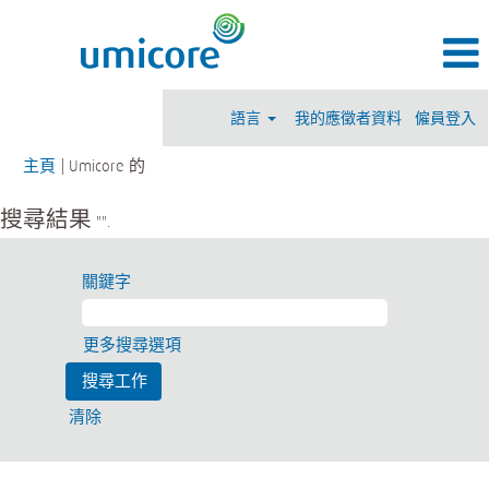
語言
我的應徵者資料
僱員登入
(現
主頁
|
Umicore 的
時
頁
搜尋結果
"".
面)
關鍵字
更多搜尋選項
清除