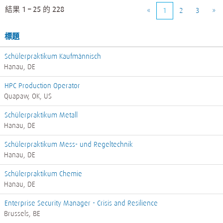
結果
1 – 25
的
228
«
1
2
3
»
標題
Schülerpraktikum Kaufmännisch
Hanau, DE
HPC Production Operator
Quapaw, OK, US
Schülerpraktikum Metall
Hanau, DE
Schülerpraktikum Mess- und Regeltechnik
Hanau, DE
Schülerpraktikum Chemie
Hanau, DE
Enterprise Security Manager - Crisis and Resilience
Brussels, BE