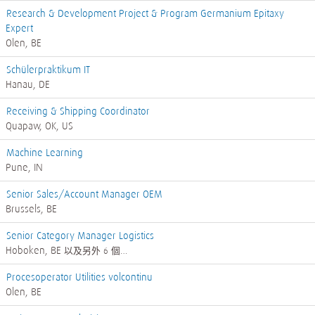
Research & Development Project & Program Germanium Epitaxy
Expert
Olen, BE
Schülerpraktikum IT
Hanau, DE
Receiving & Shipping Coordinator
Quapaw, OK, US
Machine Learning
Pune, IN
Senior Sales/Account Manager OEM
Brussels, BE
Senior Category Manager Logistics
Hoboken, BE
以及另外 6 個…
Procesoperator Utilities volcontinu
Olen, BE