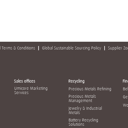
 Terms & Conditions
Global Sustainable Sourcing Policy
Supplier Z
Sales offices
Recycling
Fin
Umicore Marketing
Precious Metals Refining
Be
Services
Precious Metals
Ge
Management
Wo
Jewelry & Industrial
Metals
Battery Recycling
Solutions