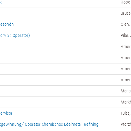
k
Hobo
Bruss
/Gezondh
Olen,
tory Sr. Operator)
Pilar,
Ameri
Ameri
Ameri
Ameri
Mana
Mark
pervisor
Tulsa
kgewinnung/ Operator Chemisches Edelmetall-Refining
Pforz