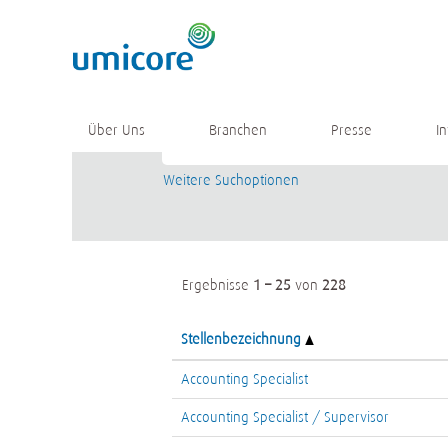
(aktuelle
Startseite
|
bei Umicore
Seite)
Suchergebnisse für
"".
Stichwort
Über Uns
Branchen
Presse
I
Weitere Suchoptionen
Ergebnisse
1 – 25
von
228
Stellenbezeichnung
Accounting Specialist
Accounting Specialist / Supervisor