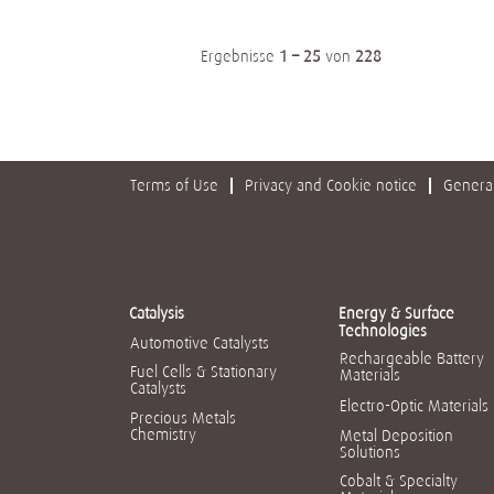
Ergebnisse
1 – 25
von
228
Terms of Use
Privacy and Cookie notice
General
Catalysis
Energy & Surface
Technologies
Automotive Catalysts
Rechargeable Battery
Fuel Cells & Stationary
Materials
Catalysts
Electro-Optic Materials
Precious Metals
Chemistry
Metal Deposition
Solutions
Cobalt & Specialty