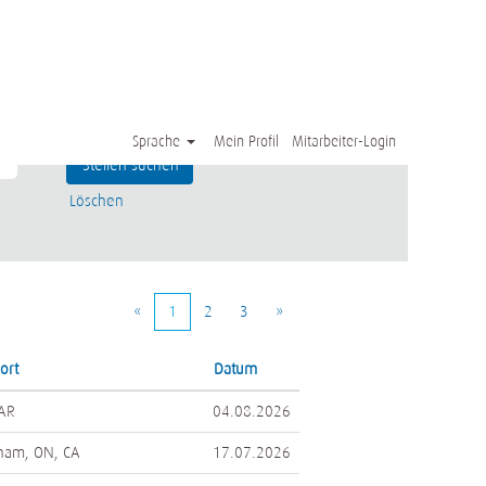
Sprache
Mein Profil
Mitarbeiter-Login
Löschen
«
1
2
3
»
ort
Datum
 AR
04.08.2026
ham, ON, CA
17.07.2026