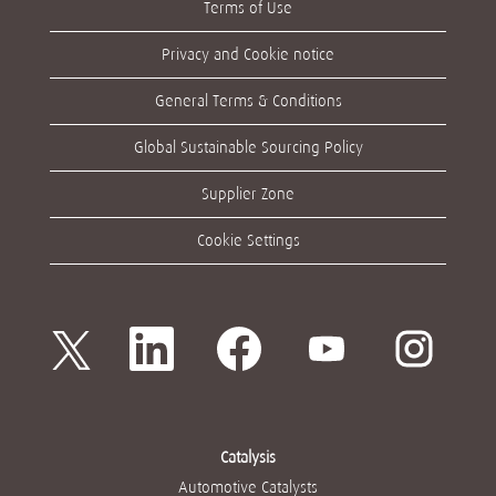
Terms of Use
Privacy and Cookie notice
General Terms & Conditions
Global Sustainable Sourcing Policy
Supplier Zone
Cookie Settings
W
W
W
W
W
i
i
i
i
i
r
r
r
r
r
d
d
d
d
d
a
a
a
a
a
u
u
u
u
u
f
f
f
f
f
e
e
e
e
e
Catalysis
i
i
i
i
i
n
n
n
n
Automotive Catalysts
n
e
e
e
e