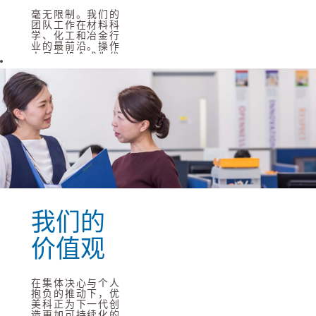
毫无限制。我们的
团队工作在材料科
学、化工和冶金行
业的最前沿。操作
人员有机会成为优
美科最先进的生产
工艺的一份子。我
们的支持团队在支
持业务增长方面发
挥至关重要的作
用。我们的管理人
员从事着令人鼓舞
而又充满挑战的项
目。研发专家开发
的技术能解决从清
洁移动到资源短缺
等各类问题。应届
毕业生从入职第一
天就能发挥才干。
我们的
阅读更多
价值观
在集体决心与个人
抱负的推动下，优
美科正为下一代创
造更加可持续化的