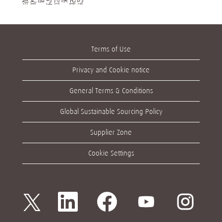
世界。这是一项极
具挑战性而又至关
重要的工作。也是
我们正共同努力要
实现的目标。
作为一家国际企
Terms of Use
业，我们认为其员
工必须了解他们在
塑造我们所处的行
Privacy and Cookie notice
业和消费者生活时
所起的重要作用。
为做到这一点，我
General Terms & Conditions
们将价值观融入到
我们所做的每项工
作。这是引导我们
Global Sustainable Sourcing Policy
获得成功的核心信
念，同样也能帮助
您有所收获。
Supplier Zone
阅读更多
Cookie Settings
在
在
在
在
在
新
新
新
新
新
选
选
选
选
选
项
项
项
项
项