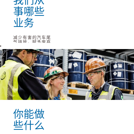
我们从
事哪些
业务
减少有害的汽车尾
气排放，赋予废弃
金属新的生机，为
未来的汽车提供动
能。作为一家全球
材料科技集团，优
美科运用其专业知
识，提供日常生活
所必需的材料和解
决方案。
优美科希望成为一
家提供并创造基于
材料的解决方案的
领先企业，为人类
造福。为实现这一
点，我们集中关注
回收、电气化和清
你能做
洁空气这三个领
域。
些什么
阅读更多