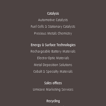
卡
卡
卡
卡
卡
中
中
中
中
中
打
打
打
打
打
开
开
开
开
开
Catalysis
。
。
。
。
。
Automotive Catalysts
Fuel Cells & Stationary Catalysts
Precious Metals Chemistry
Energy & Surface Technologies
Rechargeable Battery Materials
Electro-Optic Materials
Metal Deposition Solutions
Cobalt & Specialty Materials
Sales offices
Umicore Marketing Services
Recycling