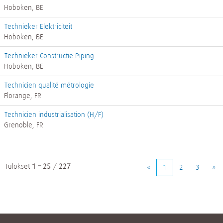
Hoboken, BE
Technieker Elektriciteit
Hoboken, BE
Technieker Constructie Piping
Hoboken, BE
Technicien qualité métrologie
Florange, FR
Technicien industrialisation (H/F)
Grenoble, FR
Tulokset
1 – 25
/
227
«
1
2
3
»