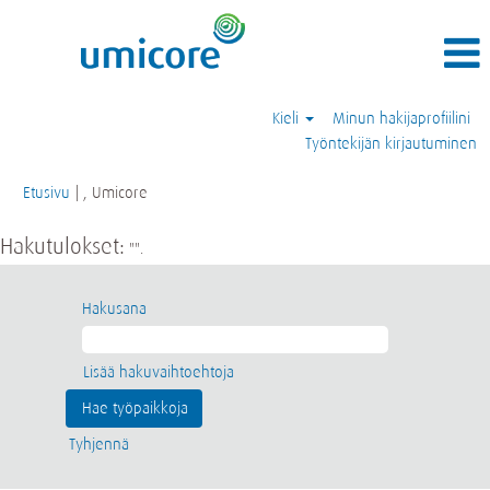
Kieli
Minun hakijaprofiilini
Työntekijän kirjautuminen
(nykyinen
Etusivu
|
, Umicore
sivu)
Hakutulokset:
"".
Hakusana
Lisää hakuvaihtoehtoja
Tyhjennä